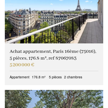
Garage / Parking
(0)
Immeuble
(0)
Prestations
Espace extérieur
(11)
Stationnement
(6)
Ascenseur
(26)
Achat appartement, Paris 16ème (75016),
5 pièces, 176.8 m², ref 87067083
Accès personne mobilité réduite
(1)
5 200 000 €
État
Appartement
176.8 m²
5 pièces
2 chambres
Travaux à prévoir
(6)
Bon état
(8)
Excellent état / neuf
(17)