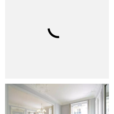
Achat appartement, Paris 16ème (75016),
5 pièces, 141.98 m², ref 83458020
2 150 000 €
Appartement
141.98 m²
5 pièces
3 chambres