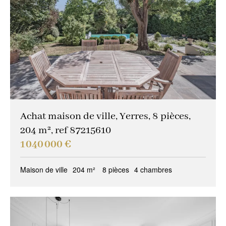
Autres critères
Gardien
(27)
Idéal professions libérales
(4)
Idéal investisseur
(12)
Vues magiques
(8)
Trophy property
(9)
Achat maison de ville, Yerres, 8 pièces,
204 m², ref 87215610
Propriété de réception
(27)
1 040 000 €
Idéal familles
(31)
Maison de ville
204 m²
8 pièces
4 chambres
Vendu occupé
(0)