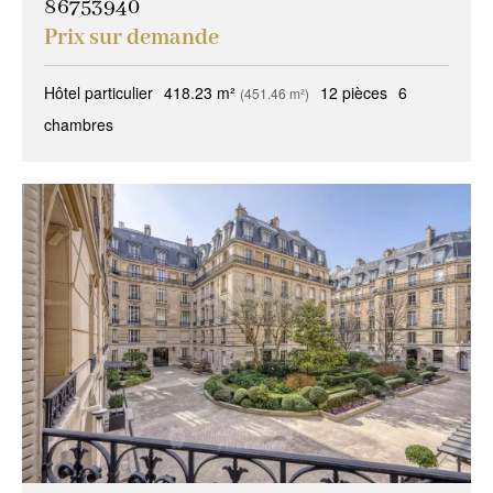
86753940
Prix sur demande
Hôtel particulier
418.23 m²
12 pièces
6
(451.46 m²)
chambres