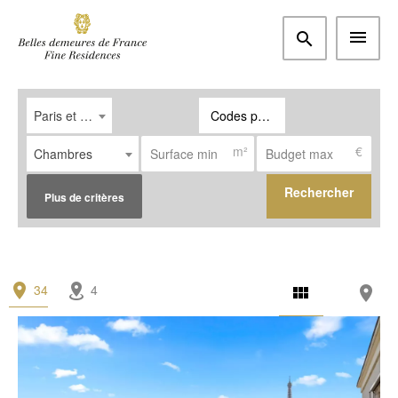
Paris et Ouest parisien
Codes postaux, villes
m²
€
Chambres
Rechercher
Plus de critères
Type
34
10
Appartement
(27)
Maison / Propriété
(4)
Bureau
(0)