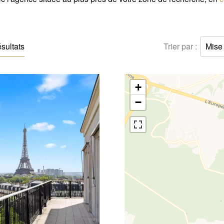
ésultats
Trier par :
Mise 
+
−