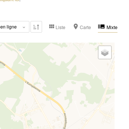
Idéal familles
(0)
Vendu occupé
(0)
en ligne
Liste
Carte
Mixte