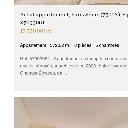
Achat appartement, Paris 8ème (75008), 8 p
87093061
13 550 000 €
Appartement
372.02 m²
8 pièces
5 chambres
Réf. 87093061
- Appartement de réception comprena
master, rénové par architecte en 2026. Entre l'avenue
Champs-Élysées, da ...