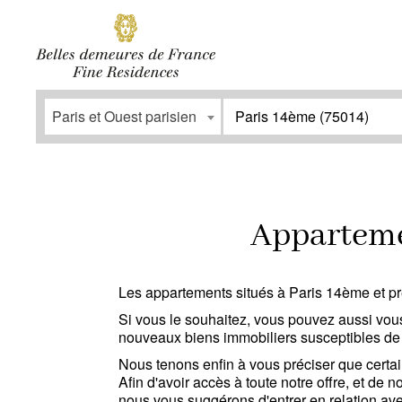
SOUSCRIRE
Facebook
Instagram
Paris et Ouest parisien
Paris 14ème (75014)
Type
Prestatio
Appartement
(0)
Espace ext
Appartemen
Maison / Propriété
(0)
Stationne
Bureau
(0)
Ascenseur
Les appartements situés à Paris 14ème et pr
Garage / Parking
(0)
Accès pers
Si vous le souhaitez, vous pouvez aussi vous
nouveaux biens immobiliers susceptibles de
Immeuble
(0)
Nous tenons enfin à vous préciser que certain
Afin d'avoir accès à toute notre offre, et d
nous vous suggérons d'entrer en relation av