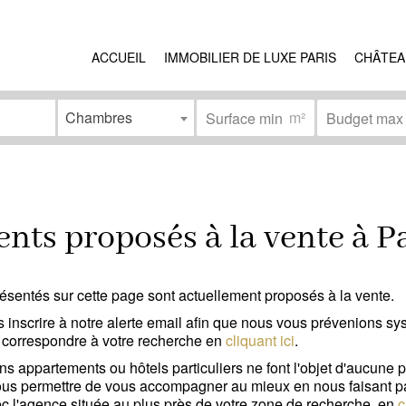
ACCUEIL
IMMOBILIER DE LUXE PARIS
CHÂTEA
Chambres
m²
ns
État
érieur
(0)
Travaux à prévoir
(0)
ts proposés à la vente à P
ment
(0)
Bon état
(0)
(0)
Excellent état / neuf
(0)
ésentés sur cette page sont actuellement proposés à la vente.
onne mobilité réduite
(0)
 inscrire à notre alerte email afin que nous vous prévenions s
 correspondre à votre recherche en
cliquant ici
.
s appartements ou hôtels particuliers ne font l'objet d'aucune pu
e nous permettre de vous accompagner au mieux en nous faisant p
ec l'agence située au plus près de votre zone de recherche, en
c