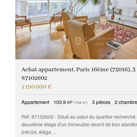
Achat appartement, Paris 16ème (75016), 3 p
87102602
1 190 000 €
Appartement
103.9 m²
3 pièces
2 chambr
(104 m²)
Réf. 87102602
- Situé au cœur du quartier recherché d
deuxième étage d'un immeuble récent de bon standin
24h/24, éléga ...