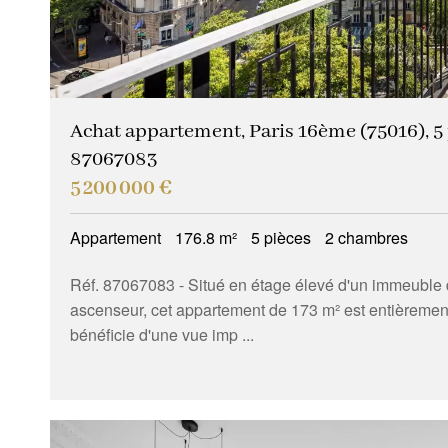
Achat appartement, Paris 16ème (75016), 5 p
87067083
5 200 000 €
Appartement
176.8 m²
5 pièces
2 chambres
Réf. 87067083
- Situé en étage élevé d'un immeuble 
ascenseur, cet appartement de 173 m² est entièremen
bénéficie d'une vue imp ...