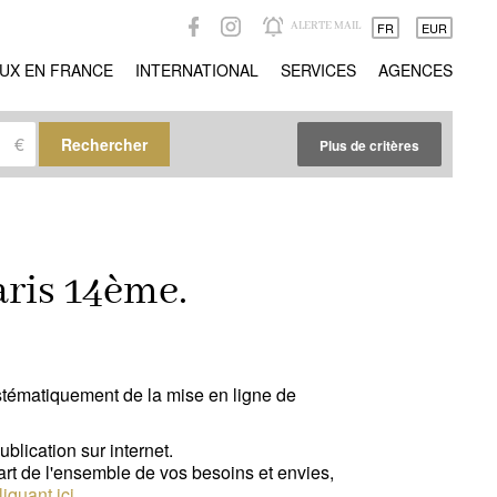
ALERTE MAIL
FR
EUR
UX EN FRANCE
INTERNATIONAL
SERVICES
AGENCES
€
Rechercher
Plus de critères
Autres critères
Gardien
(0)
aris 14ème.
Idéal professions libérales
(0)
Idéal investisseur
(0)
Vues magiques
(0)
ystématiquement de la mise en ligne de
Trophy property
(0)
blication sur internet.
art de l'ensemble de vos besoins et envies,
Propriété de réception
(0)
liquant ici
.