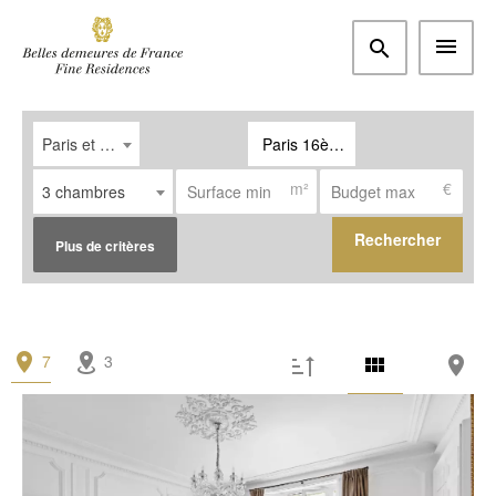
Paris et Ouest parisien
Paris 16ème (75016)
m²
€
3 chambres
Rechercher
Plus de critères
Type
7
3
Appartement
(7)
Maison / Propriété
(0)
Bureau
(0)