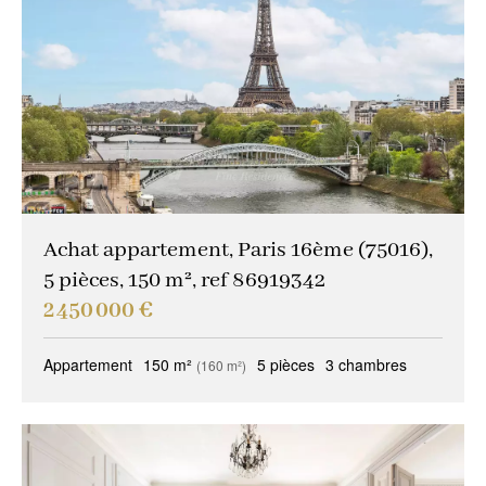
Autres critères
Gardien
(7)
Idéal professions libérales
(0)
Idéal investisseur
(3)
Vues magiques
(3)
Trophy property
(4)
Achat appartement, Paris 16ème (75016),
5 pièces, 150 m², ref 86919342
Propriété de réception
(6)
2 450 000 €
Idéal familles
(5)
Appartement
150 m²
5 pièces
3 chambres
(160 m²)
Vendu occupé
(0)