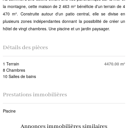
la montagne, cette maison de 2 463 m² bénéficie d'un terrain de 4
470 m². Construite autour d'un patio central, elle se divise en
plusieurs zones indépendantes donnant la possibilité de créer un
hôtel de vingt chambres. Une piscine et un jardin paysager.
Détails des pièces
1 Terrain
4470.00 m²
8 Chambres
10 Salles de bains
Prestations immobilières
Piscine
Annonces immobilières similaires