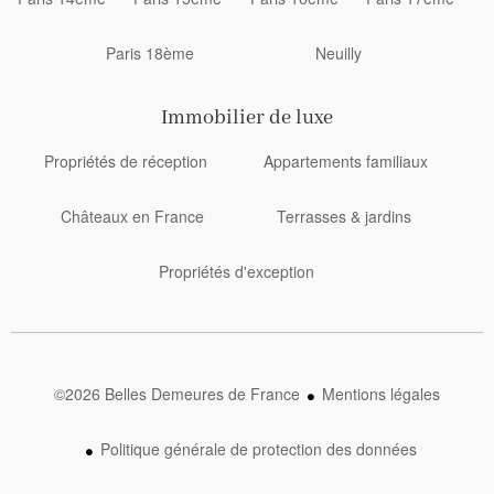
Paris 18ème
Neuilly
Immobilier de luxe
Propriétés de réception
Appartements familiaux
Châteaux en France
Terrasses & jardins
Propriétés d'exception
©2026 Belles Demeures de France
Mentions légales
Politique générale de protection des données