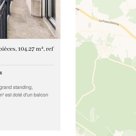
ièces, 104.27 m², ref
s
grand standing,
² est doté d'un balcon