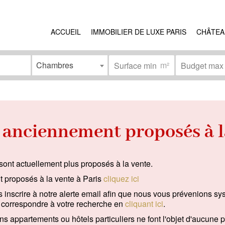
ACCUEIL
IMMOBILIER DE LUXE PARIS
CHÂTEA
Chambres
m²
ns
État
érieur
(12)
Travaux à prévoir
(12)
nciennement proposés à la
ment
(8)
Bon état
(8)
(32)
Excellent état / neuf
(17)
sont actuellement plus proposés à la vente.
onne mobilité réduite
(3)
 proposés à la vente à Paris
cliquez ici
 inscrire à notre alerte email afin que nous vous prévenions s
 correspondre à votre recherche en
cliquant ici
.
s appartements ou hôtels particuliers ne font l'objet d'aucune pu