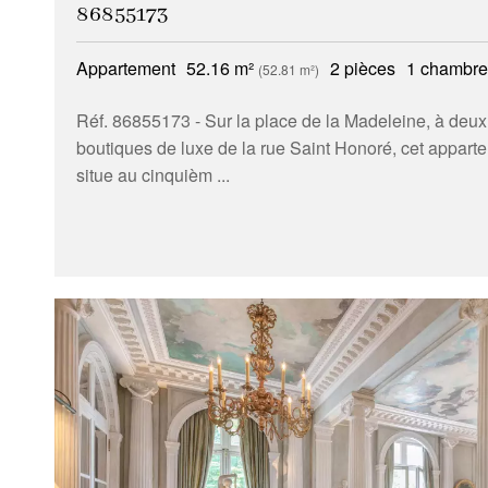
86855173
Appartement
52.16 m²
2 pièces
1 chambre
(52.81 m²)
Réf. 86855173
- Sur la place de la Madeleine, à deux
boutiques de luxe de la rue Saint Honoré, cet appart
situe au cinquièm ...