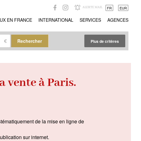
ALERTE MAIL
FR
EUR
UX EN FRANCE
INTERNATIONAL
SERVICES
AGENCES
€
Rechercher
Plus de critères
Autres critères
Gardien
(31)
 vente à Paris.
Idéal professions libérales
(3)
Idéal investisseur
(17)
Vues magiques
(12)
Trophy property
(12)
ystématiquement de la mise en ligne de
Propriété de réception
(19)
blication sur internet.