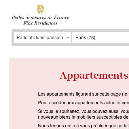
SOUSCRIRE
Facebook
Instagram
Paris et Ouest parisien
Paris (75)
Type
Prestatio
Appartement
(38)
Espace ext
Appartements a
Maison / Propriété
(2)
Stationne
Bureau
(0)
Ascenseur
Les appartements figurant sur cette page ne 
Garage / Parking
(0)
Accès pers
Pour accéder aux appartements actuellement
Immeuble
(0)
Si vous le souhaitez, vous pouvez aussi vous
nouveaux biens immobiliers susceptibles de
Nous tenons enfin à vous préciser que certain