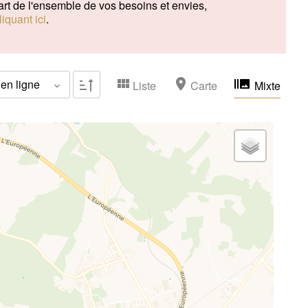
art de l'ensemble de vos besoins et envies,
Idéal familles
(25)
liquant ici
.
Vendu occupé
(0)
en ligne
Liste
Carte
Mixte