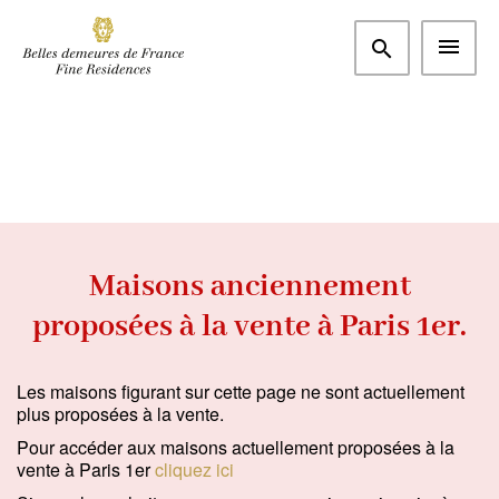
Plus de critères
Paris et Ouest parisien
Paris 1er (75001)
m²
€
Chambres
Rechercher
Maisons anciennement
proposées à la vente à Paris 1er.
Type
Appartement
(0)
Les maisons figurant sur cette page ne sont actuellement
plus proposées à la vente.
Maison / Propriété
(0)
Pour accéder aux maisons actuellement proposées à la
Bureau
(0)
vente à Paris 1er
cliquez ici