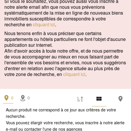
Si vous le souhaitez, vous pouvez aussi vous inscrire à
Garage / Parking
(0)
notre alerte email afin que nous vous prévenions
systématiquement de la mise en ligne de nouveaux biens
Immeuble
(0)
immobiliers susceptibles de correspondre à votre
recherche en
cliquant ici
.
Prestations
Nous tenons enfin à vous préciser que certains
Espace extérieur
(0)
appartements ou hôtels particuliers ne font l'objet d'aucune
publication sur internet.
Stationnement
(0)
Afin d'avoir accès à toute notre offre, et de nous permettre
de vous accompagner au mieux en nous faisant part de
Ascenseur
(0)
l'ensemble de vos besoins et envies, nous vous suggérons
d'entrer en relation avec l'agence située au plus près de
Accès personne mobilité réduite
(0)
votre zone de recherche, en
cliquant ici
.
État
0
Travaux à prévoir
0
(0)
Aucun produit ne correspond à ce jour aux critères de votre
Bon état
(0)
recherche.
Excellent état / neuf
(0)
Vous pouvez élargir votre recherche, vous inscrire à notre
alerte
e-mail
ou contacter l'une de
nos agences