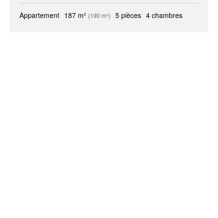
Appartement
187 m²
5 pièces
4 chambres
(190 m²)
+
−