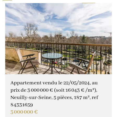
Autres critères
Gardien
(1)
Idéal professions libérales
(0)
Idéal investisseur
(0)
Vues magiques
(0)
Trophy property
(0)
Propriété de réception
(1)
Idéal familles
(1)
Appartement vendu le 22/05/2024, au
Vendu occupé
(0)
prix de 3 000 000 € (soit 16 043 € /m²),
Neuilly-sur-Seine, 5 pièces, 187 m², ref
84331659
3 000 000 €