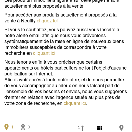
Garage / Parking
(0)
actuellement plus proposés à la vente.
Immeuble
(0)
Pour accéder aux produits actuellement proposés à la
vente à Neuilly
cliquez ici
Prestations
Si vous le souhaitez, vous pouvez aussi vous inscrire à
notre alerte email afin que nous vous prévenions
Espace extérieur
(0)
systématiquement de la mise en ligne de nouveaux biens
immobiliers susceptibles de correspondre à votre
Stationnement
(1)
recherche en
cliquant ici
.
Nous tenons enfin à vous préciser que certains
Ascenseur
(1)
appartements ou hôtels particuliers ne font l'objet d'aucune
publication sur internet.
Accès personne mobilité réduite
(0)
Afin d'avoir accès à toute notre offre, et de nous permettre
de vous accompagner au mieux en nous faisant part de
État
l'ensemble de vos besoins et envies, nous vous suggérons
d'entrer en relation avec l'agence située au plus près de
Travaux à prévoir
(1)
votre zone de recherche, en
cliquant ici
.
Bon état
(0)
Excellent état / neuf
(0)
1
0