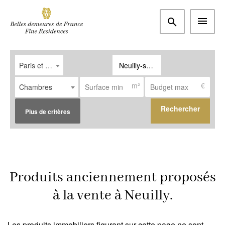
Paris et Ouest parisien
Neuilly-sur-Seine (92200)
m²
€
Chambres
Rechercher
Plus de critères
Type
Appartement
(1)
Produits anciennement proposés
Maison / Propriété
(0)
à la vente à Neuilly.
Bureau
(0)
Les produits immobiliers figurant sur cette page ne sont