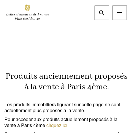
Plus de critères
Paris et Ouest parisien
Paris 4ème (75004)
m²
€
Chambres
Rechercher
Produits anciennement proposés
à la vente à Paris 4ème.
Type
Appartement
(0)
Les produits immobiliers figurant sur cette page ne sont
actuellement plus proposés à la vente.
Maison / Propriété
(0)
Pour accéder aux produits actuellement proposés à la
Bureau
(0)
vente à Paris 4ème
cliquez ici