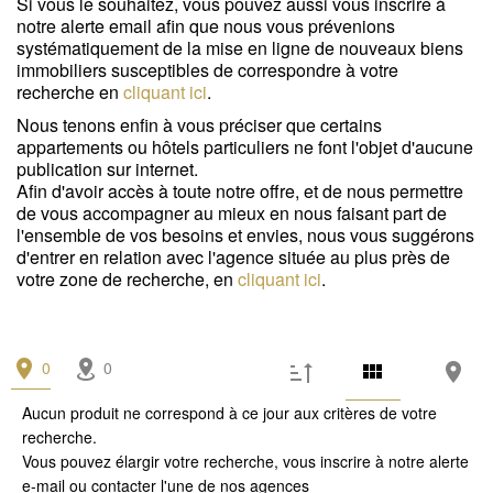
Si vous le souhaitez, vous pouvez aussi vous inscrire à
Garage / Parking
(0)
notre alerte email afin que nous vous prévenions
systématiquement de la mise en ligne de nouveaux biens
Immeuble
(0)
immobiliers susceptibles de correspondre à votre
recherche en
cliquant ici
.
Prestations
Nous tenons enfin à vous préciser que certains
Espace extérieur
(0)
appartements ou hôtels particuliers ne font l'objet d'aucune
publication sur internet.
Stationnement
(0)
Afin d'avoir accès à toute notre offre, et de nous permettre
de vous accompagner au mieux en nous faisant part de
Ascenseur
(0)
l'ensemble de vos besoins et envies, nous vous suggérons
d'entrer en relation avec l'agence située au plus près de
Accès personne mobilité réduite
(0)
votre zone de recherche, en
cliquant ici
.
État
0
Travaux à prévoir
0
(0)
Aucun produit ne correspond à ce jour aux critères de votre
Bon état
(0)
recherche.
Excellent état / neuf
(0)
Vous pouvez élargir votre recherche, vous inscrire à notre
alerte
e-mail
ou contacter l'une de
nos agences