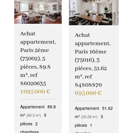
Achat
Achat
appartement,
appartement,
Paris 2ème
Paris 16ème
(75002), 5
(75016), 3
pièces, 89.8
pièces, 51.62
m², ref
m², ref
86020635
84808870
1 095 000 €
695 000 €
Appartement
89.8
Appartement
51.62
m²
5
(90.3 m²)
m²
3
(55.28 m²)
pièces
2
pièces
1
chambres