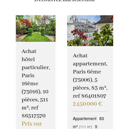
Achat
Achat
hôtel
appartement,
particulier,
Paris 6ème
Paris
(75006), 5
16ème
pièces, 83 m²,
(75016), 10
ref 86401807
pièces, 511
2 450 000 €
m², ref
86517570
Appartement
83
Prix sur
m²
5
(111 m²)