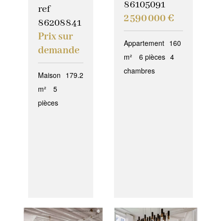
86105091
ref
2 590 000 €
86208841
Prix sur
Appartement
160
demande
m²
6 pièces
4
chambres
Maison
179.2
m²
5
pièces