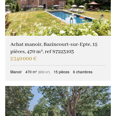
Autres critères
Gardien
(0)
Idéal professions libérales
(0)
Idéal investisseur
(0)
Achat manoir, Bazincourt-sur-Epte, 15
Vues magiques
(0)
pièces, 470 m², ref 87223103
Trophy property
(0)
2 340 000 €
Propriété de réception
(0)
Manoir
470 m²
15 pièces
6 chambres
(830 m²)
Idéal familles
(0)
Vendu occupé
(0)