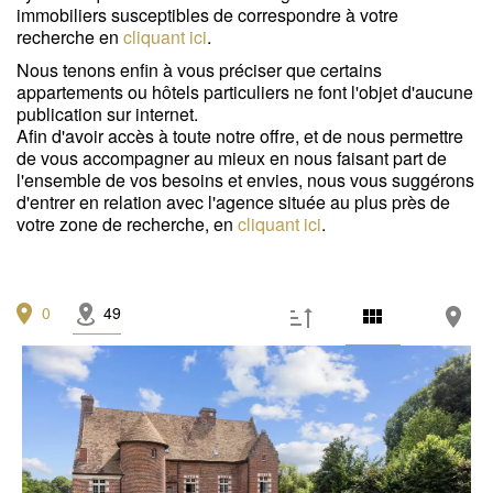
Garage / Parking
(0)
immobiliers susceptibles de correspondre à votre
recherche en
cliquant ici
.
Immeuble
(0)
Nous tenons enfin à vous préciser que certains
appartements ou hôtels particuliers ne font l'objet d'aucune
Prestations
publication sur internet.
Afin d'avoir accès à toute notre offre, et de nous permettre
Espace extérieur
(0)
de vous accompagner au mieux en nous faisant part de
l'ensemble de vos besoins et envies, nous vous suggérons
Stationnement
(0)
d'entrer en relation avec l'agence située au plus près de
votre zone de recherche, en
cliquant ici
.
Ascenseur
(0)
Accès personne mobilité réduite
(0)
0
49
État
Travaux à prévoir
(0)
Bon état
(0)
Excellent état / neuf
(0)