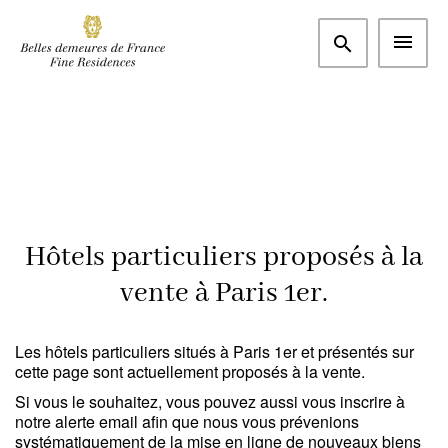
Plus de critères
Paris et Ouest parisien
Paris 1er (75001)
m²
€
Chambres
Rechercher
Hôtels particuliers proposés à la
vente à Paris 1er.
Type
Appartement
(0)
Les hôtels particuliers situés à Paris 1er et présentés sur
cette page sont actuellement proposés à la vente.
Maison / Propriété
(0)
Si vous le souhaitez, vous pouvez aussi vous inscrire à
Bureau
(0)
notre alerte email afin que nous vous prévenions
systématiquement de la mise en ligne de nouveaux biens