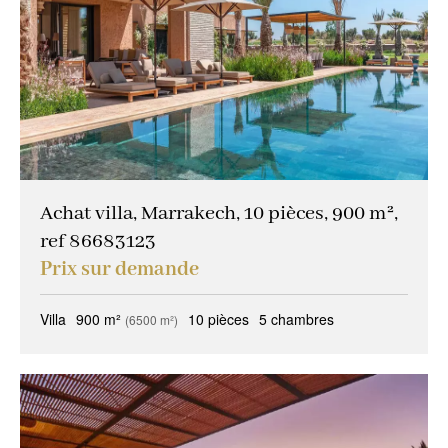
Garage / Parking
(0)
Immeuble
(0)
Prestations
Espace extérieur
(15)
Stationnement
(12)
Ascenseur
(46)
Achat villa, Marrakech, 10 pièces, 900 m²,
ref 86683123
Accès personne mobilité réduite
(3)
Prix sur demande
État
Villa
900 m²
10 pièces
5 chambres
(6500 m²)
Travaux à prévoir
(9)
Bon état
(9)
Excellent état / neuf
(36)