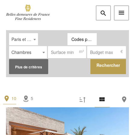
Paris et Ouest parisien
Codes postaux, villes
m²
€
Chambres
Rechercher
Plus de critères
Type
10
5
Appartement
(48)
Maison / Propriété
(6)
Bureau
(0)