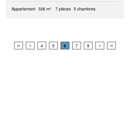
Appartement
326 m²
7 pièces
5 chambres
4
5
6
7
8
+
−