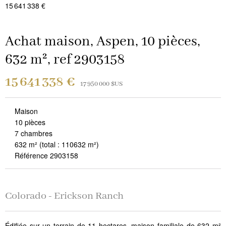
15 641 338 €
Achat maison, Aspen, 10 pièces,
632 m², ref 2903158
15 641 338 €
17 950 000 $US
Maison
10 pièces
7 chambres
632 m²
(total : 110632 m²)
Référence 2903158
Colorado - Erickson Ranch
Édifiée sur un terrain de 11 hectares, maison familiale de 632 m²