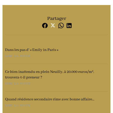
Partager
NOS DERNIÈRES ACTUALITÉS
Dans les pas d' « Emily in Paris »
LIRE LA SUITE
Ce bien inattendu en plein Neuilly, à 20.000 euros/m²,
trouvera-t-il preneur ?
LIRE LA SUITE
Quand résidence secondaire rime avec bonne affaire...
LIRE LA SUITE