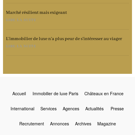
Marché résilient mais exigeant
LIRE LA SUITE
L'immobilier de luxe n'a plus peur de s'intéresser au viager
LIRE LA SUITE
Accueil
Immobilier de luxe Paris
Châteaux en France
International
Services
Agences
Actualités
Presse
Recrutement
Annonces
Archives
Magazine